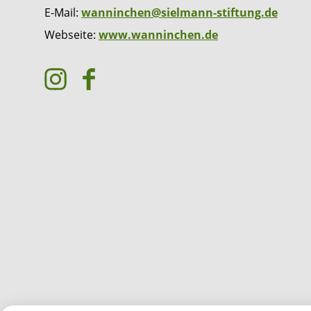
E-Mail:
wanninchen@sielmann-stiftung.de
Webseite:
www.wanninchen.de
I
F
n
a
s
c
t
e
a
b
g
o
r
o
a
k
m