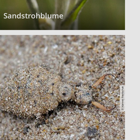
Sandstrohblume
© Hannes Petrischak