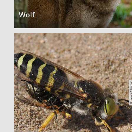
Wolf
© Hannes Petri