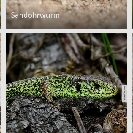
Sandohrwurm
schak
© Ralf Donat