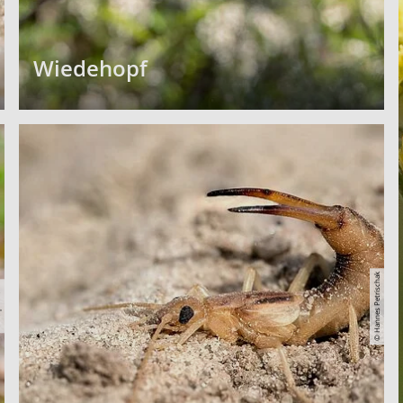
Wiedehopf
© Hannes Petrischak
ank