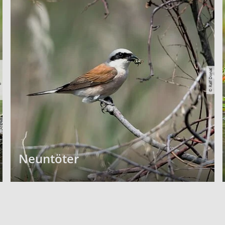
nski
© Ralf Donat
Neuntöter