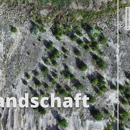
© Volker Gehrmann
andschaft